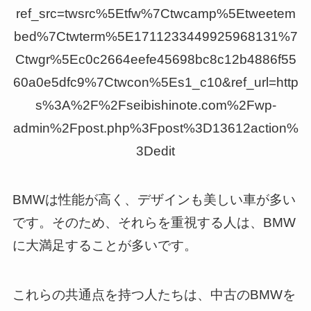
ref_src=twsrc%5Etfw%7Ctwcamp%5Etweetem
bed%7Ctwterm%5E1711233449925968131%7
Ctwgr%5Ec0c2664eefe45698bc8c12b4886f55
60a0e5dfc9%7Ctwcon%5Es1_c10&ref_url=http
s%3A%2F%2Fseibishinote.com%2Fwp-
admin%2Fpost.php%3Fpost%3D13612action%
3Dedit
BMWは性能が高く、デザインも美しい車が多い
です。そのため、それらを重視する人は、BMW
に大満足することが多いです。
これらの共通点を持つ人たちは、中古のBMWを