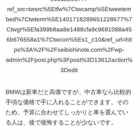
ref_src=twsrc%5Etfw%7Ctwcamp%5Etweetem
bed%7Ctwterm%5E1401718289651228677%7
Ctwgr%5Efa399b8aa8e1488cfa9c9691088a45
6b676558a1%7Ctwcon%5Es1_c10&ref_url=htt
ps%3A%2F%2Fseibishinote.com%2Fwp-
admin%2Fpost.php%3Fpost%3D13612action%
3Dedit
BMWは新車だと高価ですが、中古車なら比較的
手頃な価格で手に入れることができます。その
ため、予算に合わせてしっかりと車を選んでい
る人は、後で後悔することが少ないです。