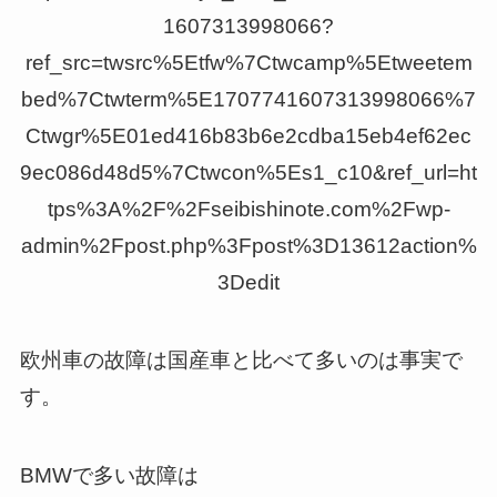
1607313998066?
ref_src=twsrc%5Etfw%7Ctwcamp%5Etweetem
bed%7Ctwterm%5E1707741607313998066%7
Ctwgr%5E01ed416b83b6e2cdba15eb4ef62ec
9ec086d48d5%7Ctwcon%5Es1_c10&ref_url=ht
tps%3A%2F%2Fseibishinote.com%2Fwp-
admin%2Fpost.php%3Fpost%3D13612action%
3Dedit
欧州車の故障は国産車と比べて多いのは事実で
す。
BMWで多い故障は